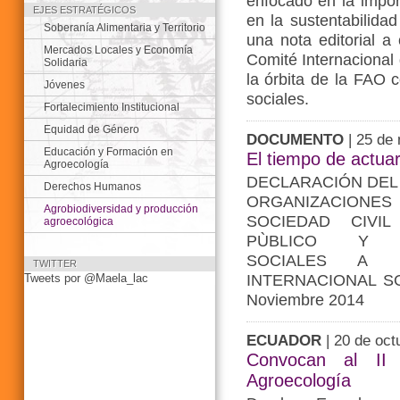
enfocado en la impor
EJES ESTRATÉGICOS
en la sustentabilida
Soberanía Alimentaria y Territorio
una nota editorial a
Mercados Locales y Economía
Comité Internacional 
Solidaria
la órbita de la FAO 
Jóvenes
sociales.
Fortalecimiento Institucional
Equidad de Género
DOCUMENTO
| 25 de
Educación y Formación en
El tiempo de actuar
Agroecología
DECLARACIÓN DEL
Derechos Humanos
ORGANIZACIO
Agrobiodiversidad y producción
SOCIEDAD CIVI
agroecológica
PÙBLICO Y M
SOCIALES A 
TWITTER
INTERNACIONAL SO
Tweets por @Maela_lac
Noviembre 2014
ECUADOR
| 20 de oct
Convocan al II
Agroecología