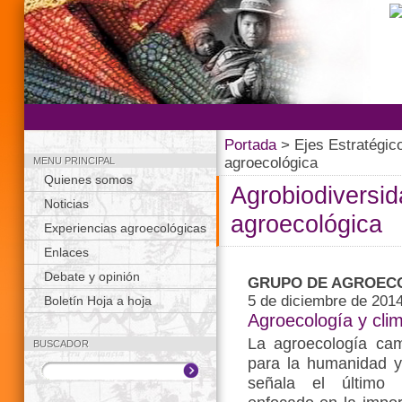
Portada
> Ejes Estratégic
agroecológica
MENU PRINCIPAL
Quienes somos
Agrobiodiversid
Noticias
agroecológica
Experiencias agroecológicas
Enlaces
Debate y opinión
GRUPO DE AGROECO
5 de diciembre de 201
Boletín Hoja a hoja
Agroecología y cli
La agroecología ca
BUSCADOR
para la humanidad y
señala el último b